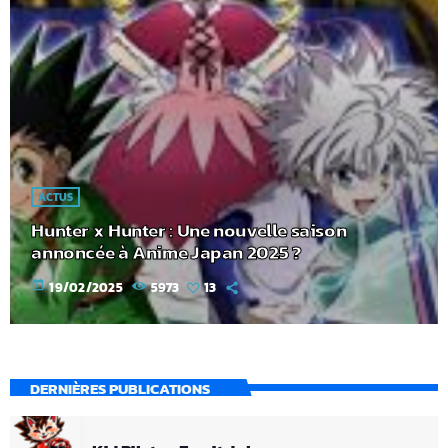
ACTUS
Hunter x Hunter : Une nouvelle saison
annoncée à Anime Japan 2025 ?
today
19/02/2025
5973
13
DERNIÈRES PUBLICATIONS