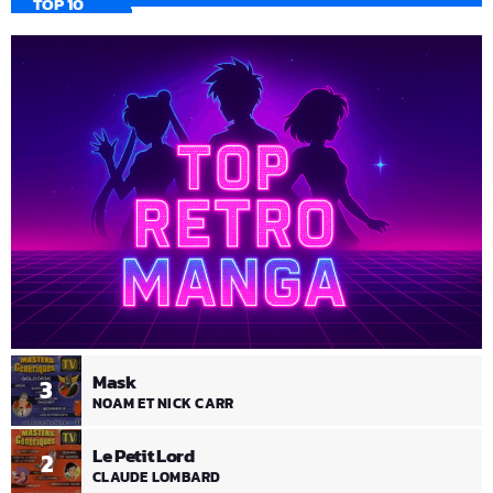
TOP 10
Mask
3
NOAM ET NICK CARR
Le Petit Lord
2
CLAUDE LOMBARD