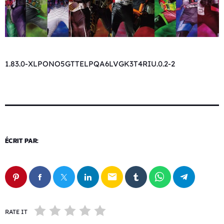
1.83.0-XLPONO5GTTELPQA6LVGK3T4RIU.0.2-2
ÉCRIT PAR:
email
RATE IT