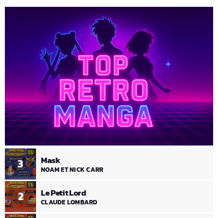
Mask
3
NOAM ET NICK CARR
Le Petit Lord
2
CLAUDE LOMBARD