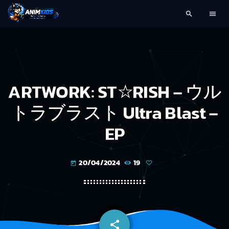
search
menu
ARTWORK: ST☆RISH – ウル
トラブラスト Ultra Blast –
EP
20/04/2024
19
today
share
email