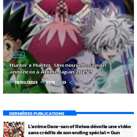
ACTUS
Hunter x Hunter : Une nouvelle saison
annoncée à Anime Japan 2025 ?
today
19/02/2025
5973
13
DERNIÈRES PUBLICATIONS
L’anime Dara-san of Reiwa dévoile une vidéo
sans crédits de son ending spécial « Gun