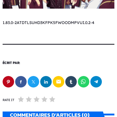
1.83.0-2ATDTLSUHD3KFPK5FWOODMPVUI.0.2-4
ÉCRIT PAR:
email
RATE IT
COMMENTAIRES D’ARTICLES (0)