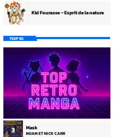
Kid Fourasse – Esprit de la nature
TOP 10
Mask
3
NOAM ET NICK CARR