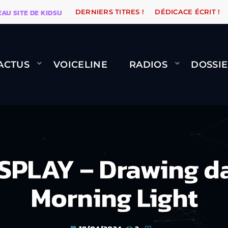
TE DE KIDSUNE
WARÉTRO
ORANGE ROAD QUI PASSE
DERNIERS TITRES !
DÉDICACE ÉCRIT !
ACTUS
VOICELINE
RADIOS
DOSSIE
PLAY – Drawing da
Morning Light