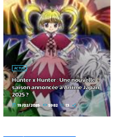
ACTUS
Hunter x Hunter : Une nouvelle
saison annoncée à Anime Japan
2025 ?
19/02/2025
5982
13
today