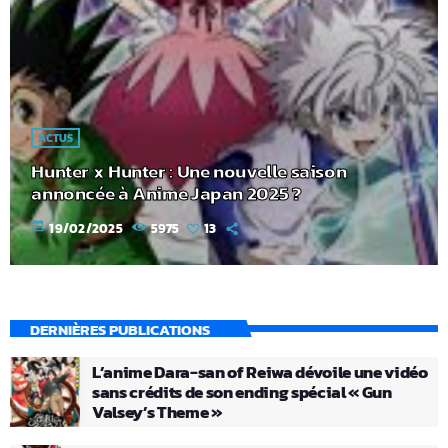
ACTUS
Hunter x Hunter : Une nouvelle saison
annoncée à Anime Japan 2025 ?
today
19/02/2025
5975
13
DERNIÈRES PUBLICATIONS
L’anime Dara-san of Reiwa dévoile une vidéo
sans crédits de son ending spécial « Gun
Valsey’s Theme »