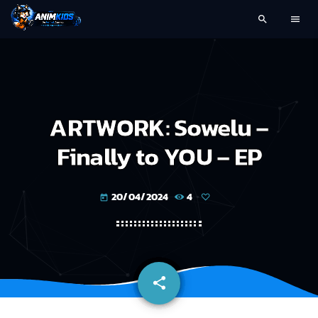
search
menu
ARTWORK: Sowelu –
Finally to YOU – EP
20/04/2024
4
today
share
email