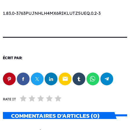
1.83.0-3763PUJNHLH4MX6RIKLUTZ5UEQ.0.2-3
ÉCRIT PAR:
email
RATE IT
COMMENTAIRES D’ARTICLES (0)