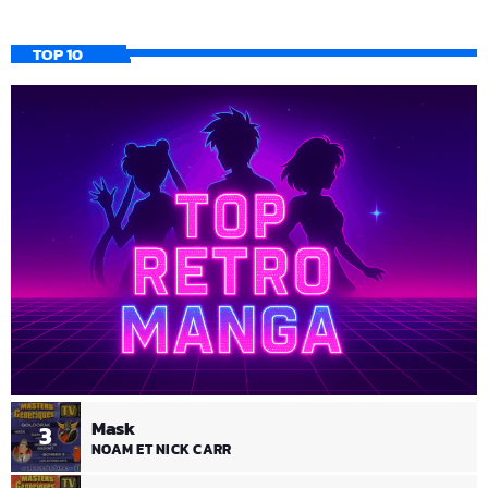
TOP 10
Mask
3
NOAM ET NICK CARR