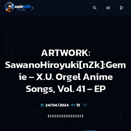
play_arrow
search
menu
ARTWORK:
SawanoHiroyuki[nZk]:Gem
ie – X.U. Orgel Anime
Songs, Vol. 41 – EP
24/04/2024
13
today