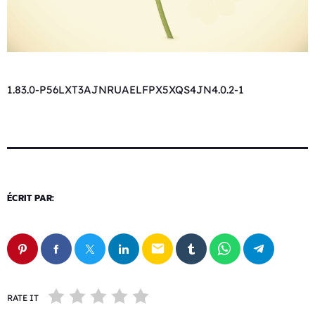
1.83.0-P56LXT3AJNRUAELFPX5XQS4JN4.0.2-1
ÉCRIT PAR:
email
RATE IT