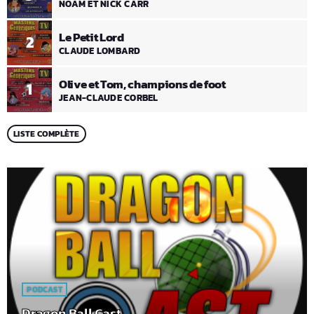
NOAM ET NICK CARR
Le Petit Lord
2
CLAUDE LOMBARD
Olive et Tom, champions de foot
1
JEAN-CLAUDE CORBEL
LISTE COMPLÈTE
PODCAST
Dragon Ball Cast