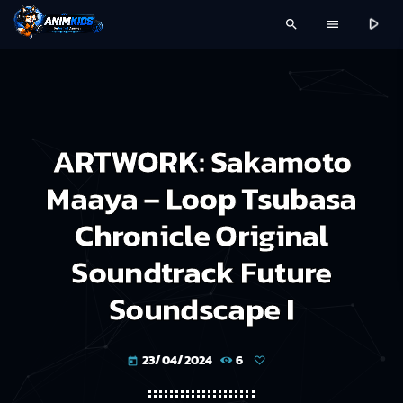
play_arrow
search
menu
ARTWORK: Sakamoto
Maaya – Loop Tsubasa
Chronicle Original
Soundtrack Future
Soundscape I
23/04/2024
6
today