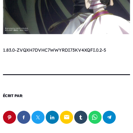
1.83.0-ZVQXH7DVHC7WWYRDI73KV4XQFI.0.2-5
ÉCRIT PAR:
email