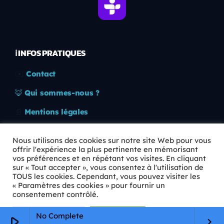
ℹ️ INFOS PRATIQUES
✉️
Contact
🦊
Qui sommes-nous ?
📄
Mentions légales
🔒
Confidentialité
Nous utilisons des cookies sur notre site Web pour vous
offrir l'expérience la plus pertinente en mémorisant
🛡️
RGPD
vos préférences et en répétant vos visites. En cliquant
sur « Tout accepter », vous consentez à l'utilisation de
Copyright © 2026 Animkids. Tous droits réservés.
TOUS les cookies. Cependant, vous pouvez visiter les
« Paramètres des cookies » pour fournir un
consentement contrôlé.
Paramètres Cookie
Tout accepter
No Complete
play_arrow
keyboard_arrow_right