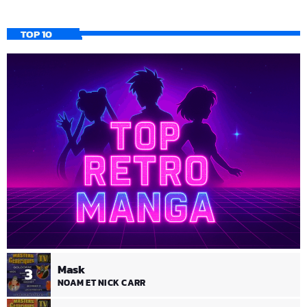
TOP 10
Mask
3
NOAM ET NICK CARR