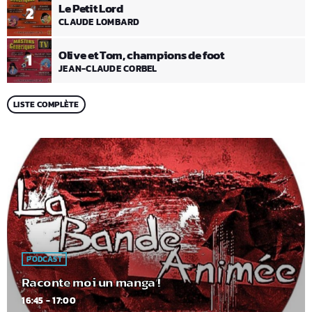
Le Petit Lord
2
CLAUDE LOMBARD
Olive et Tom, champions de foot
1
JEAN-CLAUDE CORBEL
LISTE COMPLÈTE
PODCAST
Raconte moi un manga !
16:45 - 17:00