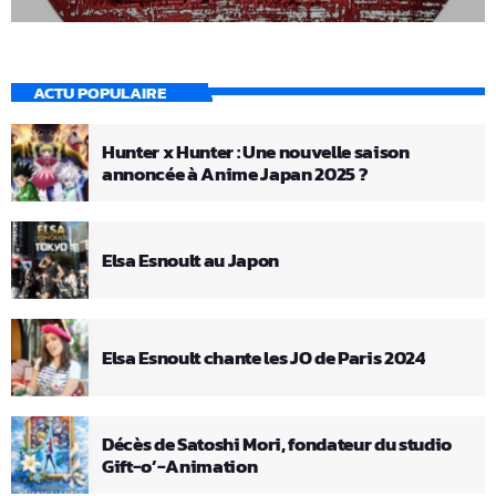
ACTU POPULAIRE
Hunter x Hunter : Une nouvelle saison
annoncée à Anime Japan 2025 ?
Elsa Esnoult au Japon
Elsa Esnoult chante les JO de Paris 2024
Décès de Satoshi Mori, fondateur du studio
Gift-o’-Animation