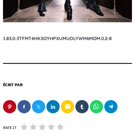
1.83.0-3TFMT4HKSOYHPXUMUOLYWM6MDM.0.2-8
ÉCRIT PAR:
email
RATE IT