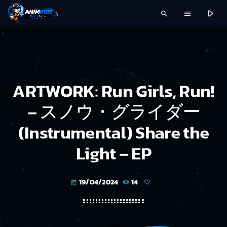
play_arrow
search
menu
ARTWORK: Run Girls, Run!
– スノウ・グライダー
(Instrumental) Share the
Light – EP
19/04/2024
14
today