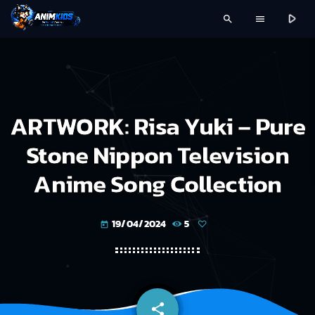
play_arrow
search
menu
ARTWORK: Risa Yuki – Pure
Stone Nippon Television
Anime Song Collection
19/04/2024
5
today
share
email