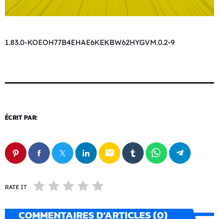
1.83.0-KOEOH77B4EHAE6KEKBW62HYGVM.0.2-9
ÉCRIT PAR:
email
RATE IT
COMMENTAIRES D’ARTICLES (0)