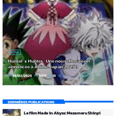
ACTUS
Hunter x Hunter : Une nouvelle saison
annoncée à Anime Japan 2025 ?
today
19/02/2025
5977
13
DERNIÈRES PUBLICATIONS
Le film Made in Abyss: Mezameru Shinpi