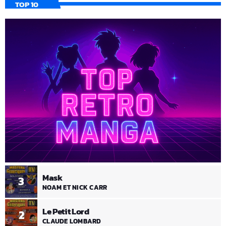
TOP 10
Mask
3
NOAM ET NICK CARR
Le Petit Lord
2
CLAUDE LOMBARD