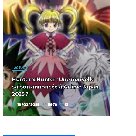
ACTUS
Hunter x Hunter : Une nouvelle
saison annoncée à Anime Japan
2025 ?
19/02/2025
5976
13
today