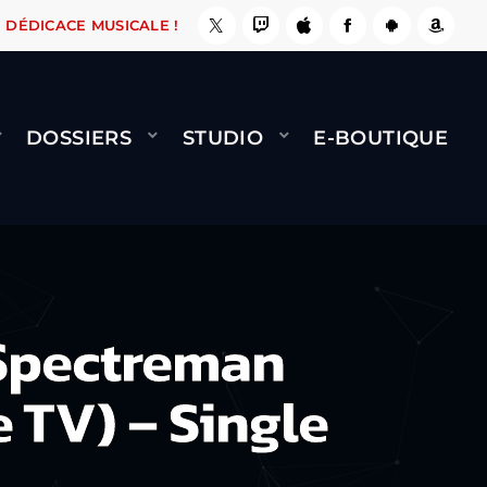
 ÇA LE FAIT !
NAMI
BERNARD MINET - FLY (
DÉDICACE MUSICALE !
DOSSIERS
STUDIO
E-BOUTIQUE
Spectreman
 TV) – Single