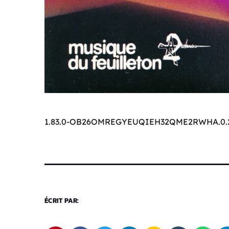
1.83.0-OB26OMREGYEUQIEH32QME2RWHA.0.
ÉCRIT PAR: