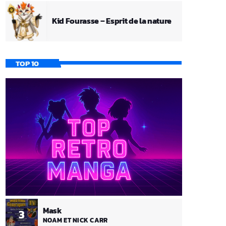
Kid Fourasse – Esprit de la nature
TOP 10
Mask
3
NOAM ET NICK CARR