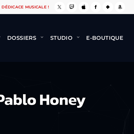
 LE FAIT !
NAMI
BERNARD MINET - FLY (GÉN
DÉDICACE MUSICALE !
DOSSIERS
STUDIO
E-BOUTIQUE
Pablo Honey