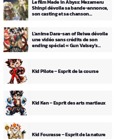
Le film Made in Abyss: Mezameru
Shinpi dévoile sa bande-annonce,
son casting et sa chanson
principale
L’anime Dara-san of Reiwa dévoile
une vidéo sans crédits de son
ending spécial « Gun Valsey’s
Theme »
Kid Pilote – Esprit de la course
Kid Ken – Esprit des arts martiaux
Kid Fourasse – Esprit de la nature