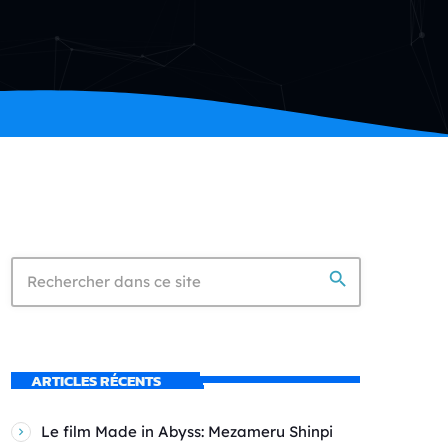
search
ARTICLES RÉCENTS
Le film Made in Abyss: Mezameru Shinpi