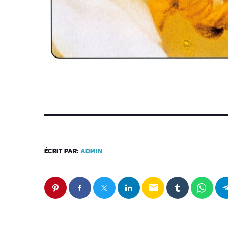
ÉCRIT PAR:
ADMIN
email