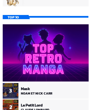
TOP 10
Mask
3
NOAM ET NICK CARR
Le Petit Lord
2
CLAUDE LOMBARD