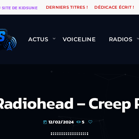
DE KIDSUNE
WARÉTRO
ORANGE ROAD QUI PASSE, ÇA
DERNIERS TITRES !
DÉDICACE ÉCRIT !
ACTUS
VOICELINE
RADIOS
adiohead – Creep 
12/02/2024
5
today