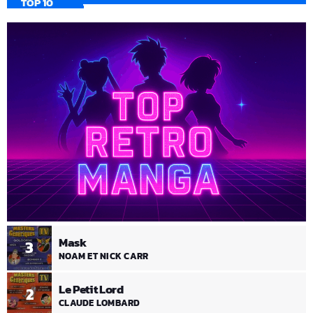
TOP 10
Mask
3
NOAM ET NICK CARR
Le Petit Lord
2
CLAUDE LOMBARD