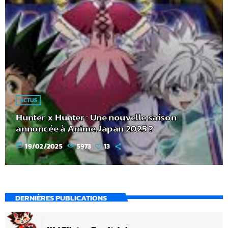
ACTUS
Hunter x Hunter : Une nouvelle saison
annoncée à Anime Japan 2025 ?
today
19/02/2025
5973
13
DERNIÈRES PUBLICATIONS