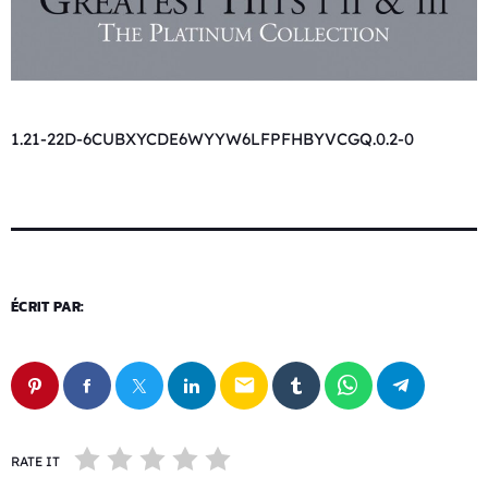
1.21-22D-6CUBXYCDE6WYYW6LFPFHBYVCGQ.0.2-0
ÉCRIT PAR:
email
RATE IT