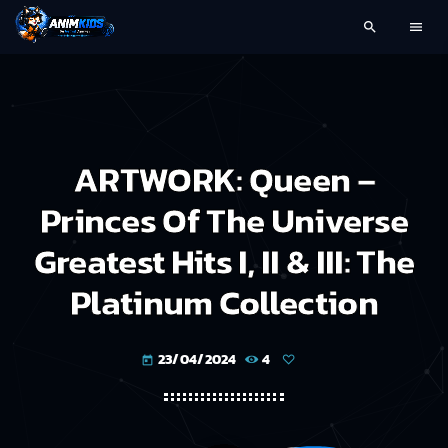
search
menu
ARTWORK: Queen –
Princes Of The Universe
Greatest Hits I, II & III: The
Platinum Collection
23/04/2024
4
today