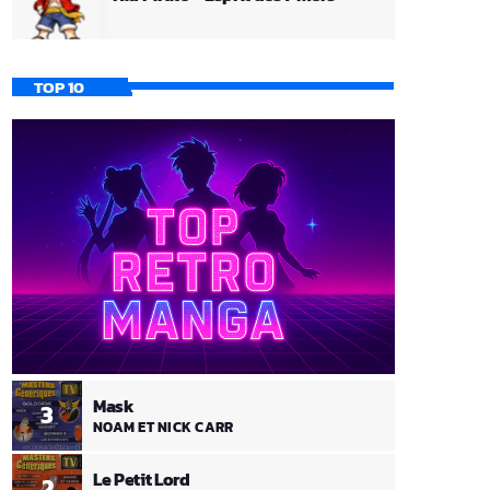
TOP 10
Mask
3
NOAM ET NICK CARR
Le Petit Lord
2