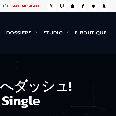
 ÇA LE FAIT !
NAMI
BERNARD MINET - FLY (
DÉDICACE MUSICALE !
DOSSIERS
STUDIO
E-BOUTIQUE
っぺんへダッシュ!
 Single