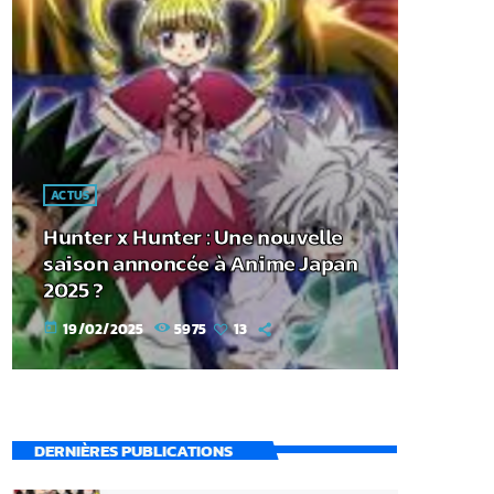
ACTUS
Hunter x Hunter : Une nouvelle
saison annoncée à Anime Japan
2025 ?
19/02/2025
5975
13
today
DERNIÈRES PUBLICATIONS