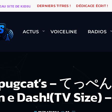
E DE KIDSUNE
WARÉTRO
ORANGE ROAD QUI PASSE,
DERNIERS TITRES !
DÉDICACE ÉCRIT !
ACTUS
VOICELINE
RADIOS
 pugcat’s – て
 e Dash!(TV Size) –