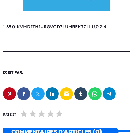
1.83.0-KVMDITHIURGVOD7LUMREK7ZLLU.0.2-4
ÉCRIT PAR:
email
RATE IT
COMMENTAIRES D’ARTICLES (0)