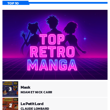
TOP 10
Mask
3
NOAM ET NICK CARR
Le Petit Lord
2
CLAUDE LOMBARD