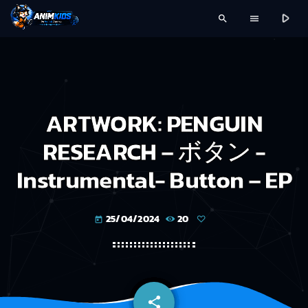
play_arrow
search
menu
ARTWORK: PENGUIN
RESEARCH – ボタン -
Instrumental- Button – EP
25/04/2024
20
today
share
email