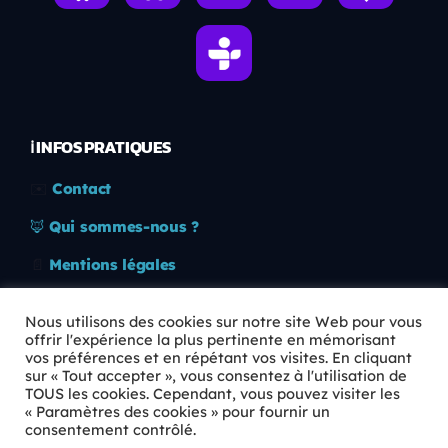
ℹ️ INFOS PRATIQUES
✉️
Contact
🦊
Qui sommes-nous ?
📄
Mentions légales
🔒
Confidentialité
Nous utilisons des cookies sur notre site Web pour vous
offrir l'expérience la plus pertinente en mémorisant
🛡️
RGPD
vos préférences et en répétant vos visites. En cliquant
sur « Tout accepter », vous consentez à l'utilisation de
Copyright © 2026 Animkids. Tous droits réservés.
TOUS les cookies. Cependant, vous pouvez visiter les
« Paramètres des cookies » pour fournir un
consentement contrôlé.