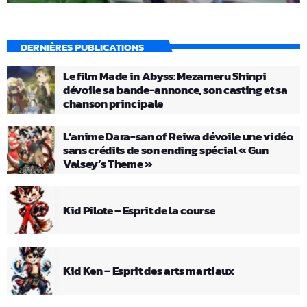
DERNIÈRES PUBLICATIONS
Le film Made in Abyss: Mezameru Shinpi
dévoile sa bande-annonce, son casting et sa
chanson principale
L’anime Dara-san of Reiwa dévoile une vidéo
sans crédits de son ending spécial « Gun
Valsey’s Theme »
Kid Pilote – Esprit de la course
Kid Ken – Esprit des arts martiaux