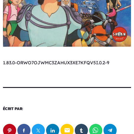
1.83.0-ORWO7OJWMC3ZAHUX3XE7KFQV5I.0.2-9
ÉCRIT PAR:
email