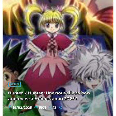
ACTUS
Hunter x Hunter : Une nouvelle saison
annoncée à Anime Japan 2025 ?
today
19/02/2025
5976
13