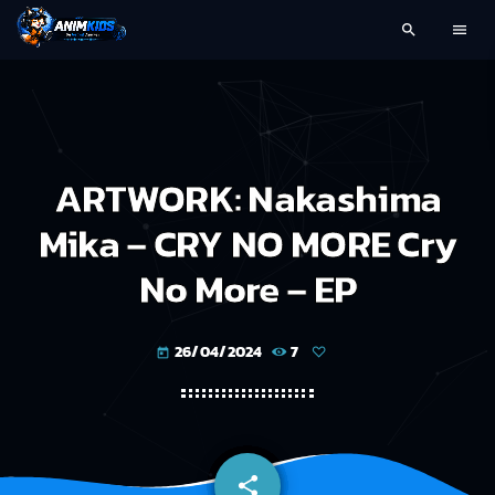
search
menu
ARTWORK: Nakashima
Mika – CRY NO MORE Cry
No More – EP
26/04/2024
7
today
share
email