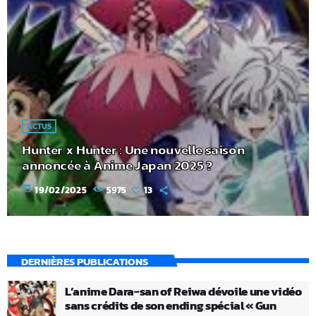
ACTUS
Hunter x Hunter : Une nouvelle saison
annoncée à Anime Japan 2025 ?
today
19/02/2025
5975
13
DERNIÈRES PUBLICATIONS
L’anime Dara-san of Reiwa dévoile une vidéo
sans crédits de son ending spécial « Gun