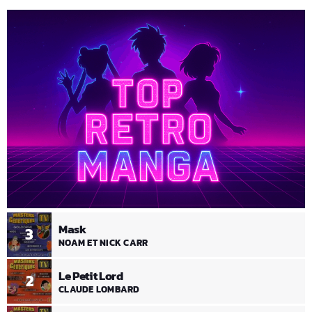
Mask
3
NOAM ET NICK CARR
Le Petit Lord
2
CLAUDE LOMBARD