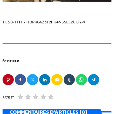
1.83.0-TTFF7FIBRRG6Z3T2PK4N5SLL2U.0.2-9
ÉCRIT PAR:
email
RATE IT
COMMENTAIRES D’ARTICLES (0)