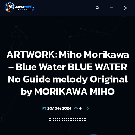
play_arrow
search
menu
ARTWORK: Miho Morikawa
– Blue Water BLUE WATER
No Guide melody Original
by MORIKAWA MIHO
20/04/2024
4
today