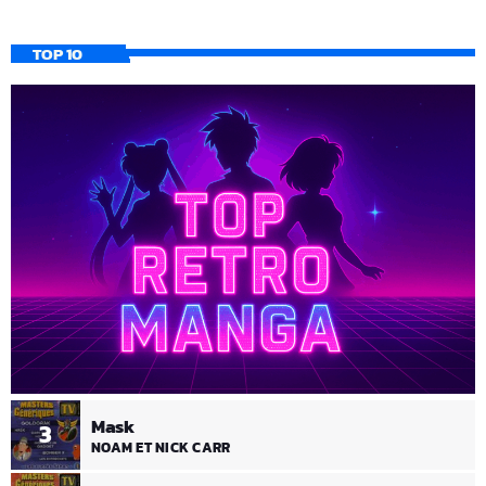
TOP 10
Mask
3
NOAM ET NICK CARR