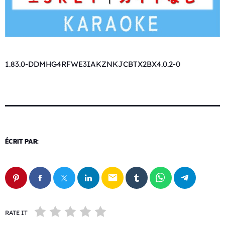
1.83.0-DDMHG4RFWE3IAKZNKJCBTX2BX4.0.2-0
ÉCRIT PAR:
email
RATE IT