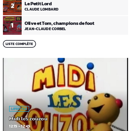
Le Petit Lord
2
CLAUDE LOMBARD
Olive et Tom, champions de foot
1
JEAN-CLAUDE CORBEL
LISTE COMPLÈTE
LIFESTYLE
Midi les zouzou
12:15 - 12:45