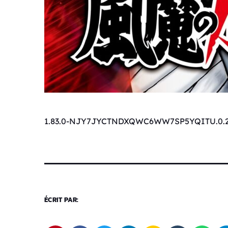
1.83.0-NJY7JYCTNDXQWC6WW7SP5YQITU.0.2
ÉCRIT PAR: