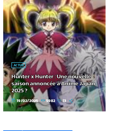
ACTUS
Hunter x Hunter : Une nouvelle
saison annoncée à Anime Japan
2025 ?
19/02/2025
5982
13
today