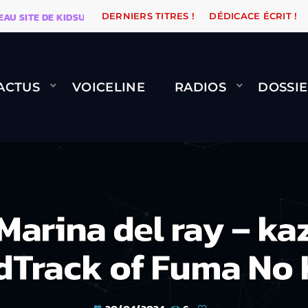
TE DE KIDSUNE
WARÉTRO
ORANGE ROAD QUI PASSE,
DERNIERS TITRES !
DÉDICACE ÉCRIT !
ACTUS
VOICELINE
RADIOS
DOSSIE
arina del ray – ka
Track of Fuma No 