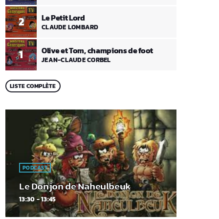
Le Petit Lord
2
CLAUDE LOMBARD
Olive et Tom, champions de foot
1
JEAN-CLAUDE CORBEL
LISTE COMPLÈTE
PODCAST
Le Donjon de Naheulbeuk
13:30 - 13:45