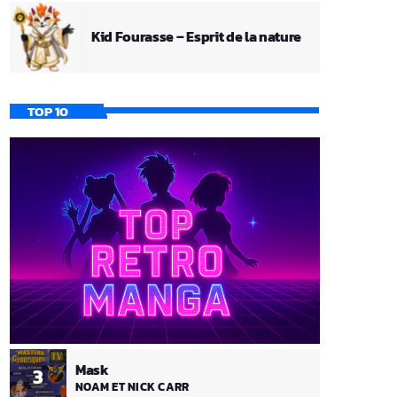
Kid Fourasse – Esprit de la nature
TOP 10
Mask
3
NOAM ET NICK CARR