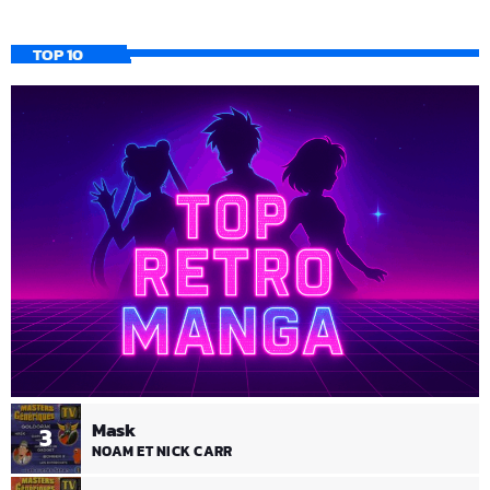
TOP 10
Mask
3
NOAM ET NICK CARR