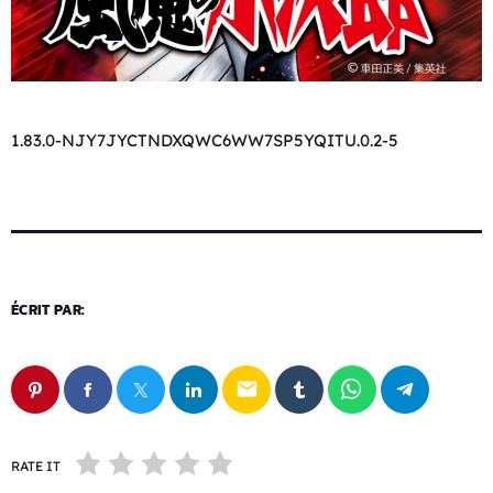
1.83.0-NJY7JYCTNDXQWC6WW7SP5YQITU.0.2-5
ÉCRIT PAR:
email
RATE IT