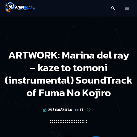
search
menu
ARTWORK: Marina del ray
– kaze to tomoni
(instrumental) SoundTrack
of Fuma No Kojiro
25/04/2024
11
today