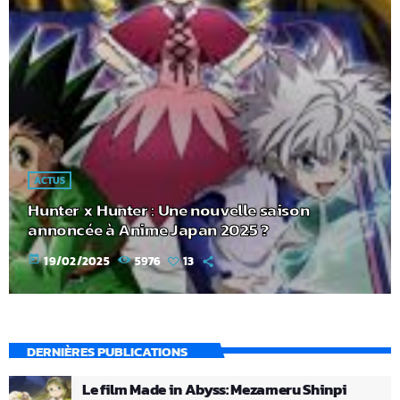
ACTUS
Hunter x Hunter : Une nouvelle saison
annoncée à Anime Japan 2025 ?
today
19/02/2025
5976
13
DERNIÈRES PUBLICATIONS
Le film Made in Abyss: Mezameru Shinpi