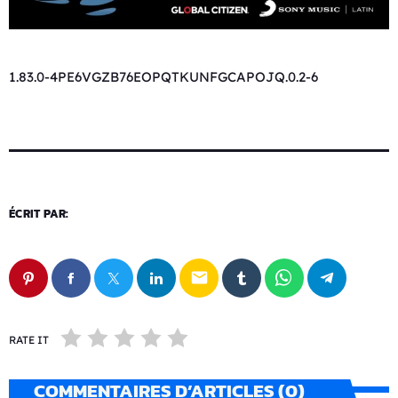
1.83.0-4PE6VGZB76EOPQTKUNFGCAPOJQ.0.2-6
ÉCRIT PAR:
email
RATE IT
COMMENTAIRES D’ARTICLES (0)