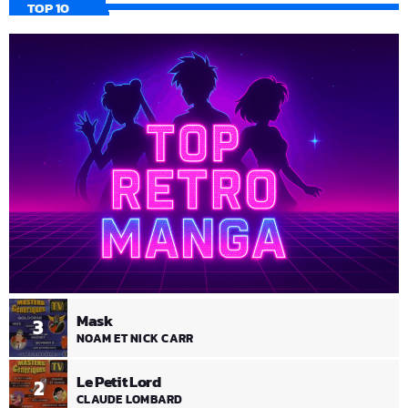
TOP 10
Mask
3
NOAM ET NICK CARR
Le Petit Lord
2
CLAUDE LOMBARD