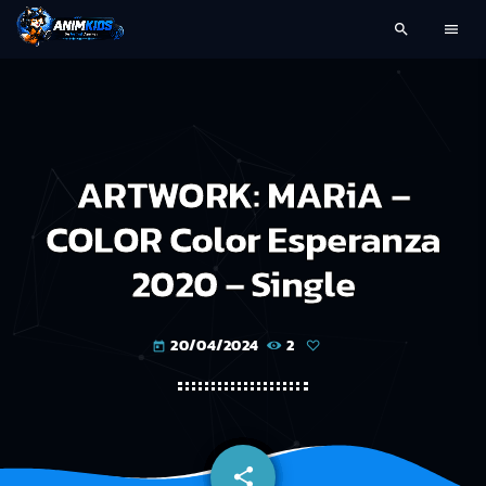
search
menu
ARTWORK: MARiA –
COLOR Color Esperanza
2020 – Single
20/04/2024
2
today
share
email