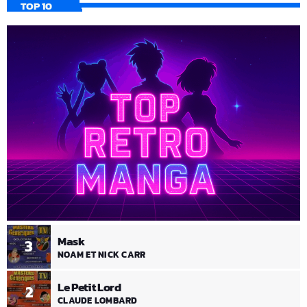
TOP 10
Mask
3
NOAM ET NICK CARR
Le Petit Lord
2
CLAUDE LOMBARD