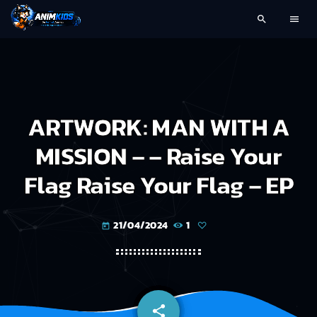
search
menu
ARTWORK: MAN WITH A
MISSION – – Raise Your
Flag Raise Your Flag – EP
21/04/2024
1
today
share
email