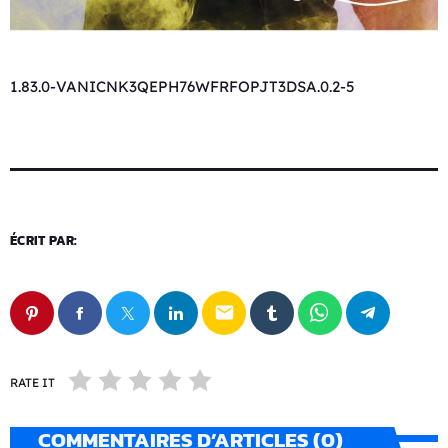
1.83.0-VANICNK3QEPH76WFRFOPJT3DSA.0.2-5
ÉCRIT PAR:
email
RATE IT
COMMENTAIRES D’ARTICLES (0)