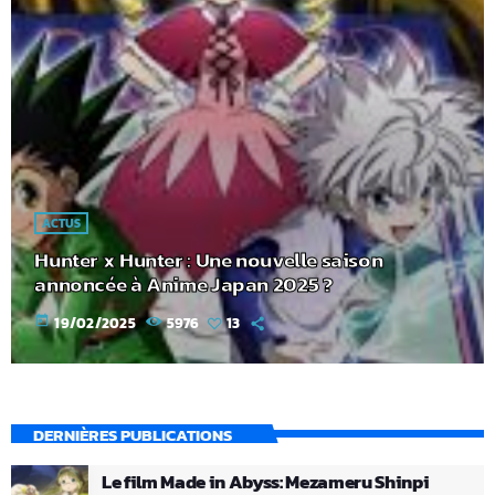
ACTUS
Hunter x Hunter : Une nouvelle saison
annoncée à Anime Japan 2025 ?
today
19/02/2025
5976
13
DERNIÈRES PUBLICATIONS
Le film Made in Abyss: Mezameru Shinpi