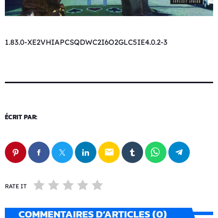
1.83.0-XE2VHIAPCSQDWC2I6O2GLC5IE4.0.2-3
ÉCRIT PAR:
email
RATE IT
COMMENTAIRES D’ARTICLES (0)