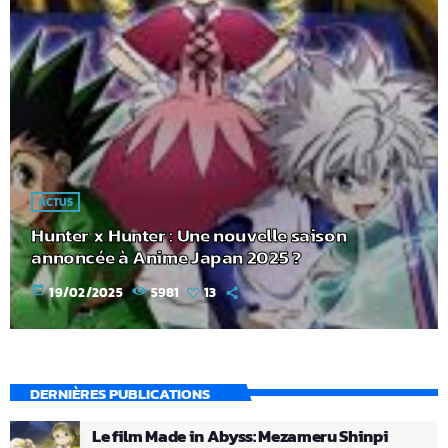
ACTUS
Hunter x Hunter : Une nouvelle saison
annoncée à Anime Japan 2025 ?
today
19/02/2025
5981
13
DERNIÈRES PUBLICATIONS
Le film Made in Abyss: Mezameru Shinpi