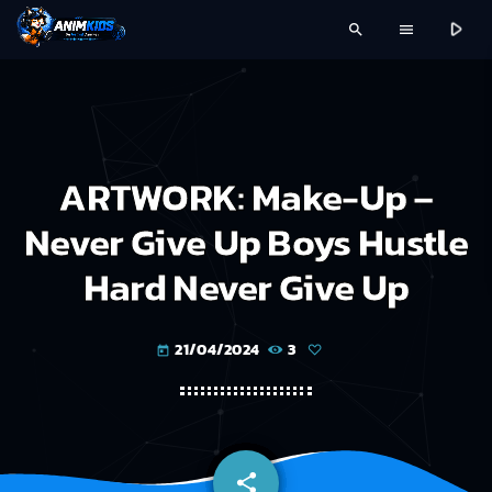
play_arrow
search
menu
ARTWORK: Make-Up –
Never Give Up Boys Hustle
Hard Never Give Up
21/04/2024
3
today
share
email