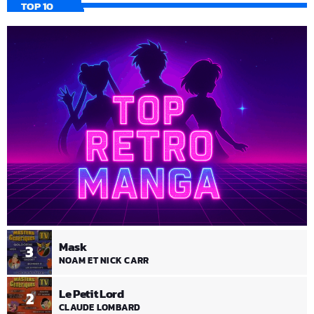
TOP 10
Mask
3
NOAM ET NICK CARR
Le Petit Lord
2
CLAUDE LOMBARD