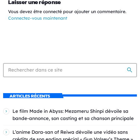
Laisser une réponse
Vous devez être connecté pour ajouter un commentaire.
Connectez-vous maintenant
search
ARTICLES RÉCENTS
Le film Made in Abyss: Mezameru Shinpi dévoile sa
bande-annonce, son casting et sa chanson principale
L’anime Dara-san of Reiwa dévoile une vidéo sans
crédits de son ending spécial « Gun Valsey’s Theme »