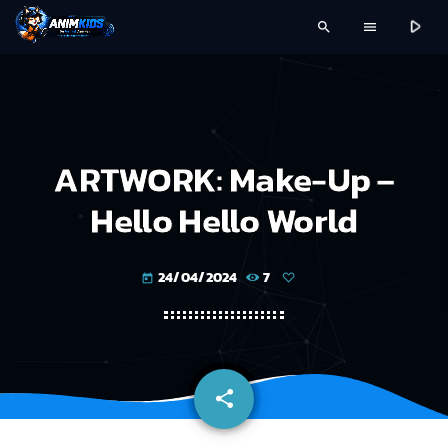
play_arrow
search
menu
ARTWORK: Make-Up –
Hello Hello World
24/04/2024
7
today
share
email