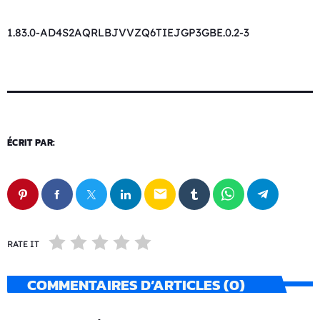
1.83.0-AD4S2AQRLBJVVZQ6TIEJGP3GBE.0.2-3
ÉCRIT PAR:
email
RATE IT
COMMENTAIRES D’ARTICLES (0)