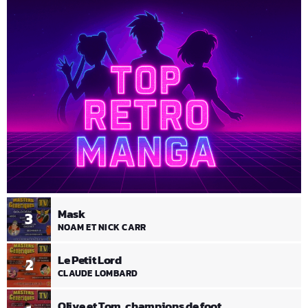
Mask
3
NOAM ET NICK CARR
Le Petit Lord
2
CLAUDE LOMBARD
Olive et Tom, champions de foot