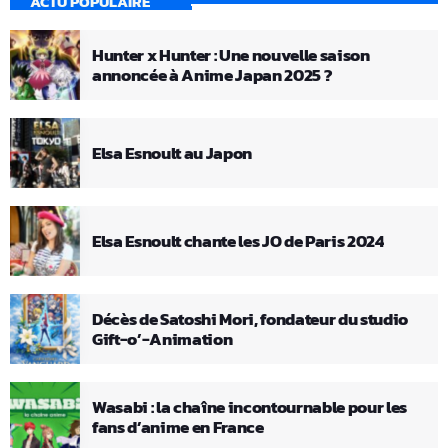
ACTU POPULAIRE
Hunter x Hunter : Une nouvelle saison
annoncée à Anime Japan 2025 ?
Elsa Esnoult au Japon
Elsa Esnoult chante les JO de Paris 2024
Décès de Satoshi Mori, fondateur du studio
Gift-o’-Animation
Wasabi : la chaîne incontournable pour les
fans d’anime en France