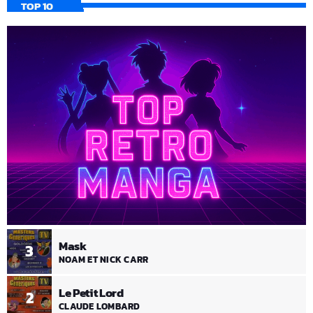
TOP 10
Mask
3
NOAM ET NICK CARR
Le Petit Lord
2
CLAUDE LOMBARD