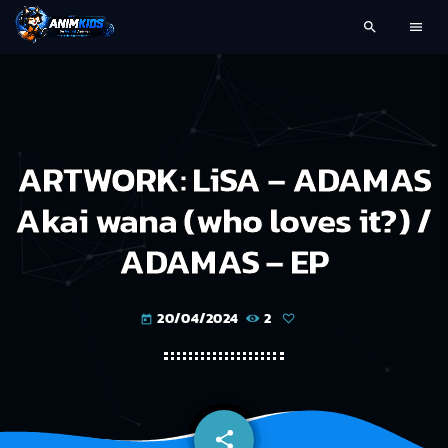
search
menu
ARTWORK: LiSA – ADAMAS
Akai wana (who loves it?) /
ADAMAS – EP
20/04/2024
2
today
share
email