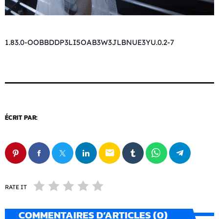
1.83.0-OOBBDDP3LI5OAB3W3JLBNUE3YU.0.2-7
ÉCRIT PAR:
email
RATE IT
COMMENTAIRES D’ARTICLES (0)