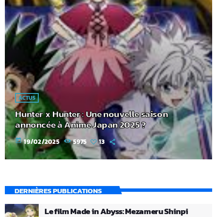
ACTUS
Hunter x Hunter : Une nouvelle saison
annoncée à Anime Japan 2025 ?
today
19/02/2025
5975
13
DERNIÈRES PUBLICATIONS
Le film Made in Abyss: Mezameru Shinpi