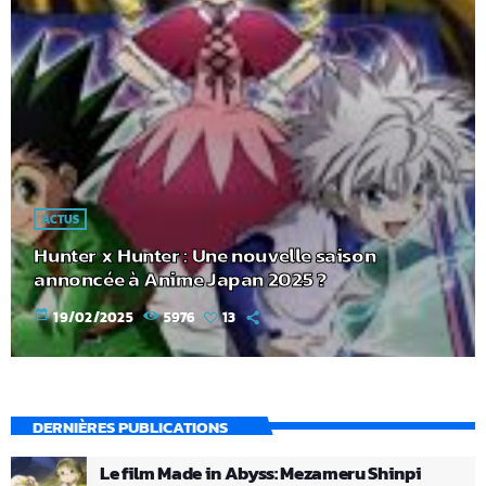
ACTUS
Hunter x Hunter : Une nouvelle saison
annoncée à Anime Japan 2025 ?
today
19/02/2025
5976
13
DERNIÈRES PUBLICATIONS
Le film Made in Abyss: Mezameru Shinpi