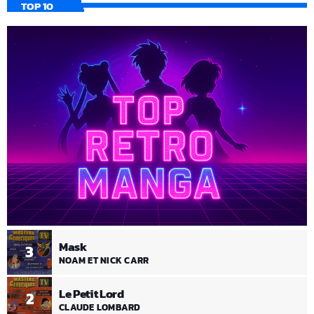
TOP 10
Mask
3
NOAM ET NICK CARR
Le Petit Lord
2
CLAUDE LOMBARD