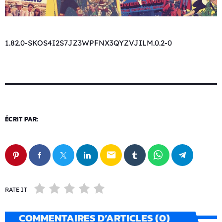
1.82.0-SKOS4I2S7JZ3WPFNX3QYZVJILM.0.2-0
ÉCRIT PAR:
email
RATE IT
COMMENTAIRES D’ARTICLES (0)