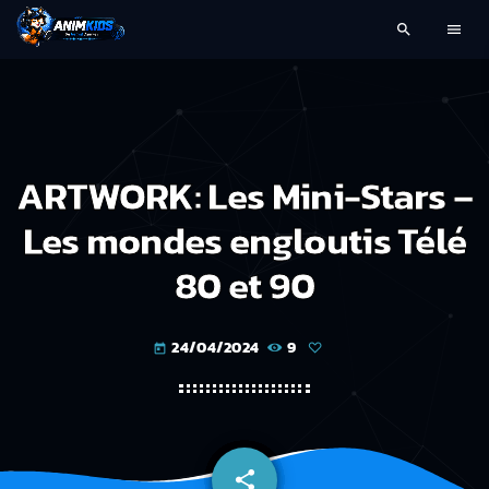
search
menu
ARTWORK: Les Mini-Stars –
Les mondes engloutis Télé
80 et 90
24/04/2024
9
today
share
email