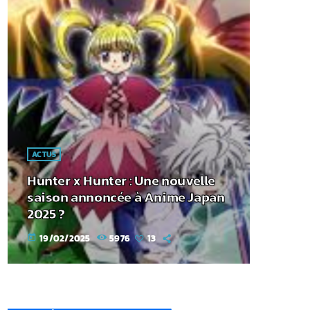
ACTUS
Hunter x Hunter : Une nouvelle
saison annoncée à Anime Japan
2025 ?
19/02/2025
5976
13
today