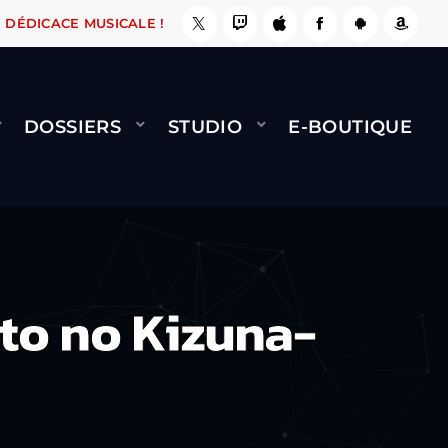
E, ÇA LE FAIT !
NAMI
BERNARD MINET - FLY
DÉDICACE MUSICALE !
DOSSIERS
STUDIO
E-BOUTIQUE
to no Kizuna-