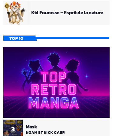
Kid Fourasse – Esprit de la nature
TOP 10
Mask
3
NOAM ET NICK CARR