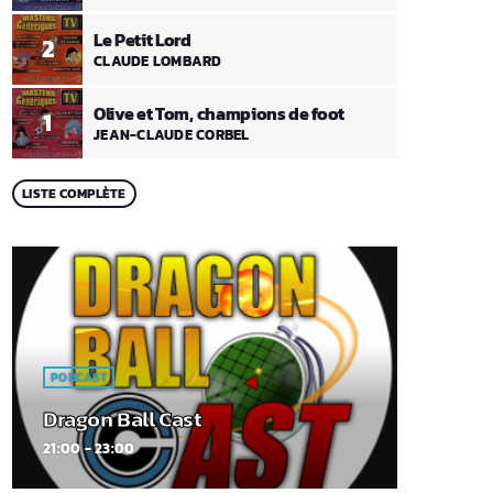
Le Petit Lord
2
CLAUDE LOMBARD
Olive et Tom, champions de foot
1
JEAN-CLAUDE CORBEL
LISTE COMPLÈTE
PODCAST
Dragon Ball Cast
21:00 - 23:00