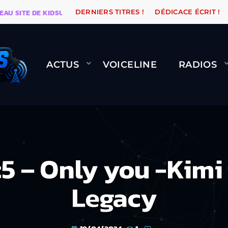
ITE DE KIDSUNE
WARÉTRO
ORANGE ROAD QUI PASS
DERNIERS TITRES !
DÉDICACE ÉCRIT !
ACTUS
VOICELINE
RADIOS
 – Only you -Kimi 
Legacy