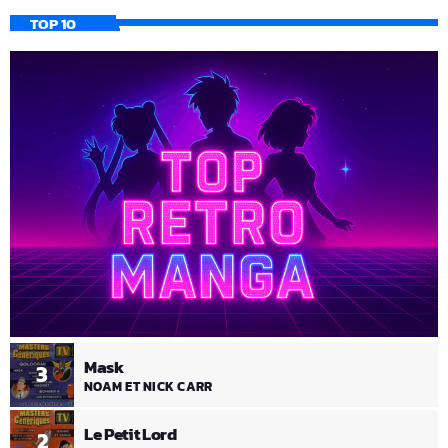
TOP 10
Mask
3
NOAM ET NICK CARR
Le Petit Lord
2