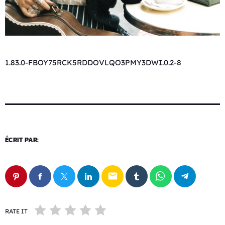
1.83.0-FBOY75RCK5RDDOVLQO3PMY3DWI.0.2-8
ÉCRIT PAR:
email
RATE IT