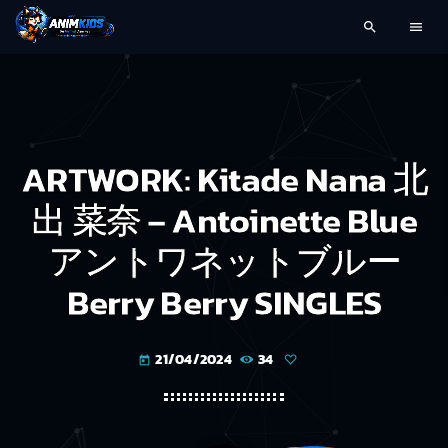
search
menu
ARTWORK: Kitade Nana 北
出 菜奈 – Antoinette Blue
アントワネットブルー
Berry Berry SINGLES
21/04/2024
34
today