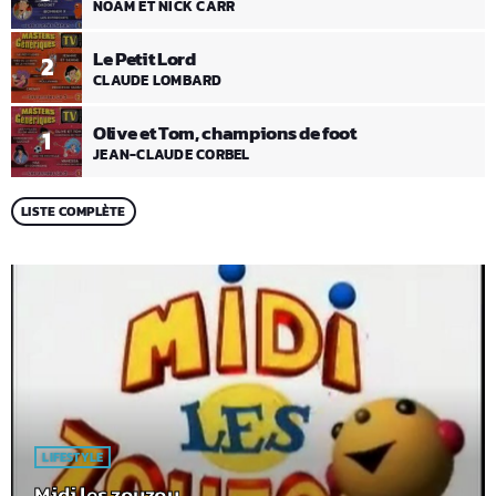
NOAM ET NICK CARR
Le Petit Lord
2
CLAUDE LOMBARD
Olive et Tom, champions de foot
1
JEAN-CLAUDE CORBEL
LISTE COMPLÈTE
LIFESTYLE
Midi les zouzou