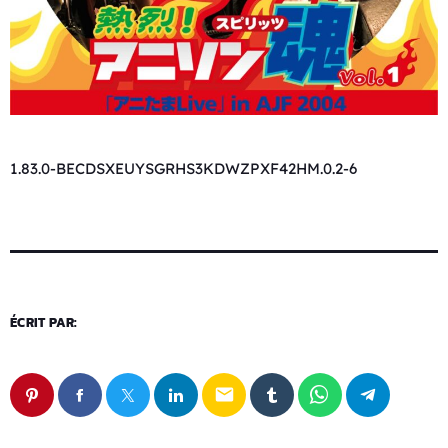
1.83.0-BECDSXEUYSGRHS3KDWZPXF42HM.0.2-6
ÉCRIT PAR:
email