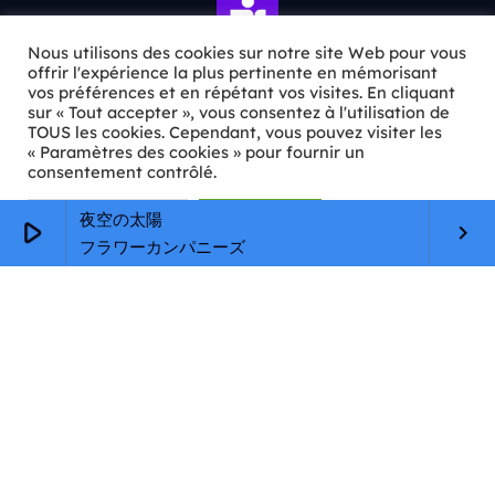
Nous utilisons des cookies sur notre site Web pour vous
offrir l'expérience la plus pertinente en mémorisant
vos préférences et en répétant vos visites. En cliquant
sur « Tout accepter », vous consentez à l'utilisation de
ℹ️ INFOS PRATIQUES
TOUS les cookies. Cependant, vous pouvez visiter les
« Paramètres des cookies » pour fournir un
✉️
Contact
consentement contrôlé.
🦊
Qui sommes-nous ?
Paramètres Cookie
Tout accepter
夜空の太陽
play_arrow
keyboard_arrow_right
📄
Mentions légales
フラワーカンパニーズ
🔒
Confidentialité
🛡️
RGPD
Copyright © 2026 Animkids. Tous droits réservés.