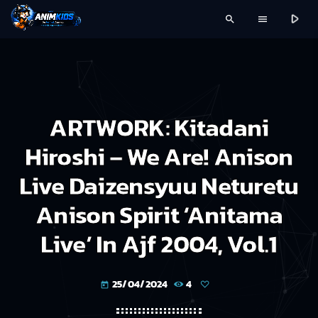
play_arrow
search
menu
ARTWORK: Kitadani
Hiroshi – We Are! Anison
Live Daizensyuu Neturetu
Anison Spirit ‘Anitama
Live’ In Ajf 2004, Vol.1
25/04/2024
4
today