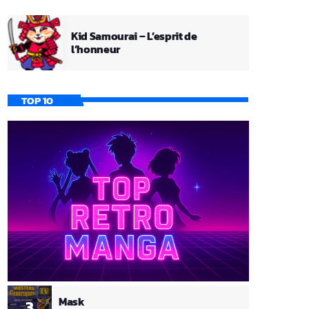
Kid Samourai – L’esprit de
l’honneur
TOP 10
Mask
3