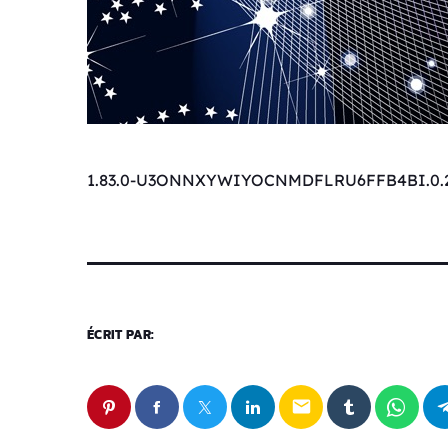
1.83.0-U3ONNXYWIYOCNMDFLRU6FFB4BI.0.2
ÉCRIT PAR:
email