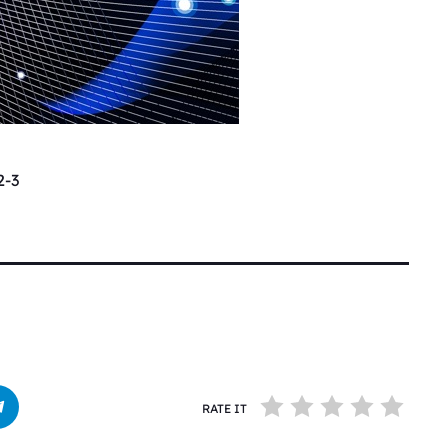
-3
RATE IT