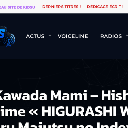
TE DE KIDSUNE
WARÉTRO
ORANGE ROAD QUI PASSE,
DERNIERS TITRES !
DÉDICACE ÉCRIT !
ACTUS
VOICELINE
RADIOS
awada Mami – Hish
nime « HIGURASHI 
ru Majutsu no Ind