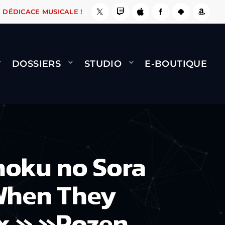
 ÇA LE FAIT !
NAMI
BERNARD MINET - FLY (
DÉDICACE MUSICALE !
DOSSIERS
STUDIO
E-BOUTIQUE
oku no Sora
When They
ex » »Rozen