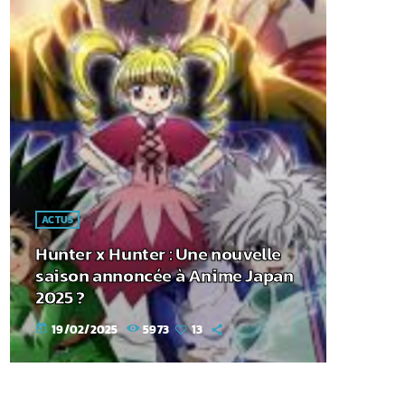
ACTUS
Hunter x Hunter : Une nouvelle
saison annoncée à Anime Japan
2025 ?
19/02/2025
5973
13
today