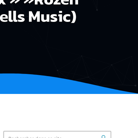
ells Music)
search