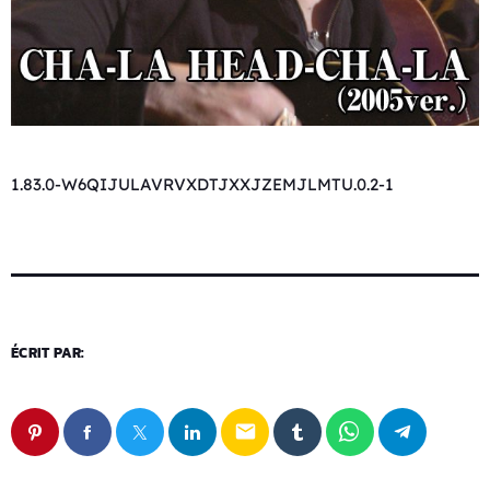
1.83.0-W6QIJULAVRVXDTJXXJZEMJLMTU.0.2-1
ÉCRIT PAR:
email