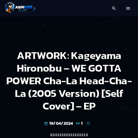
search
menu
ARTWORK: Kageyama
Hironobu – WE GOTTA
POWER Cha-La Head-Cha-
La (2005 Version) [Self
Cover] – EP
19/04/2024
1
today