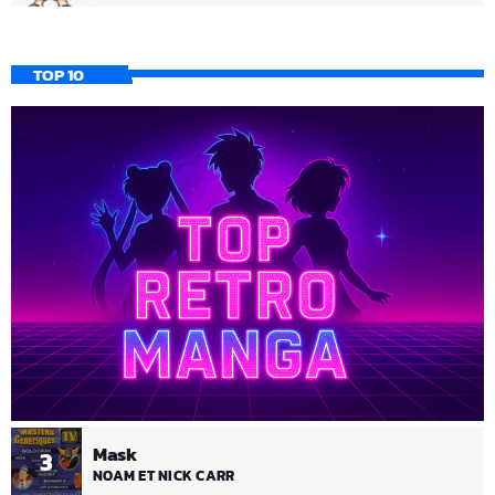
TOP 10
Mask
3
NOAM ET NICK CARR