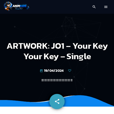
search
menu
ARTWORK: JO1 – Your Key
Your Key – Single
19/04/2024
today
share
email