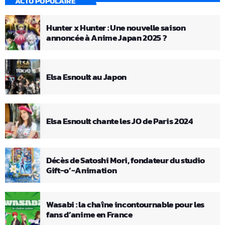
ACTU POPULAIRE
Hunter x Hunter : Une nouvelle saison
annoncée à Anime Japan 2025 ?
Elsa Esnoult au Japon
Elsa Esnoult chante les JO de Paris 2024
Décès de Satoshi Mori, fondateur du studio
Gift-o’-Animation
Wasabi : la chaîne incontournable pour les
fans d’anime en France