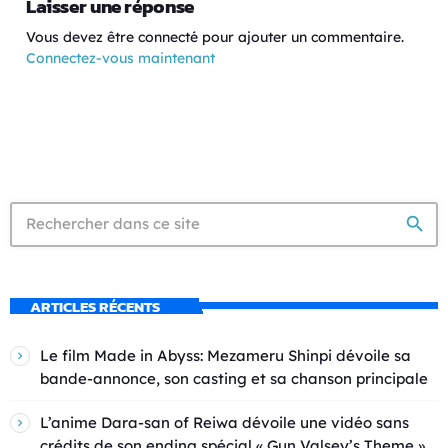
Laisser une réponse
Vous devez être connecté pour ajouter un commentaire.
Connectez-vous maintenant
search
ARTICLES RÉCENTS
Le film Made in Abyss: Mezameru Shinpi dévoile sa
bande-annonce, son casting et sa chanson principale
L’anime Dara-san of Reiwa dévoile une vidéo sans
crédits de son ending spécial « Gun Valsey’s Theme »