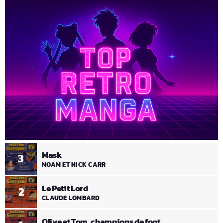
Mask
3
NOAM ET NICK CARR
Le Petit Lord
2
CLAUDE LOMBARD
Olive et Tom, champions de foot