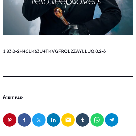
1.83.0-2H4CLK63U4TKVGFRQL2ZAYLLUQ.0.2-6
ÉCRIT PAR:
email