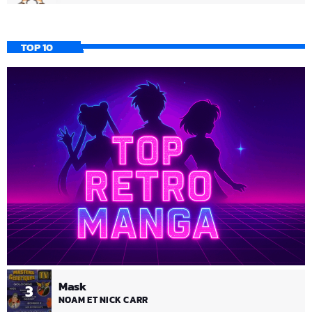
TOP 10
Mask
3
NOAM ET NICK CARR