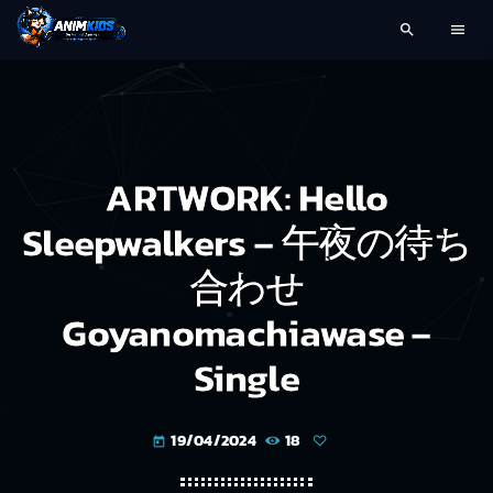
search
menu
ARTWORK: Hello
Sleepwalkers – 午夜の待ち
合わせ
Goyanomachiawase –
Single
19/04/2024
18
today