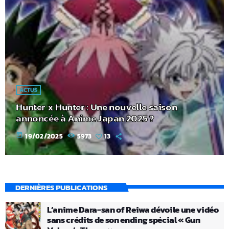
ACTUS
Hunter x Hunter : Une nouvelle saison
annoncée à Anime Japan 2025 ?
today
19/02/2025
5973
13
DERNIÈRES PUBLICATIONS
L’anime Dara-san of Reiwa dévoile une vidéo
sans crédits de son ending spécial « Gun