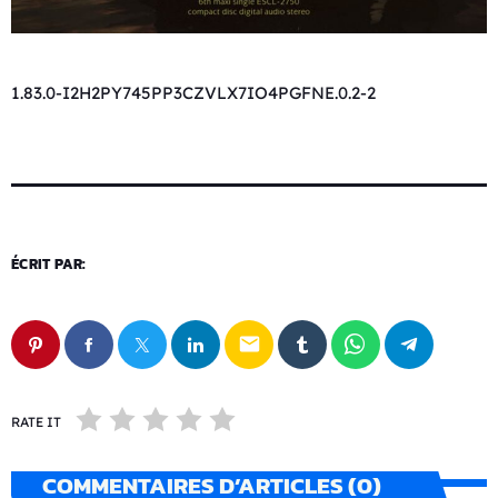
1.83.0-I2H2PY745PP3CZVLX7IO4PGFNE.0.2-2
ÉCRIT PAR:
email
RATE IT
COMMENTAIRES D’ARTICLES (0)