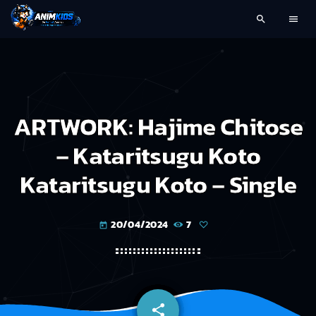
search
menu
ARTWORK: Hajime Chitose
– Kataritsugu Koto
Kataritsugu Koto – Single
20/04/2024
7
today
share
email