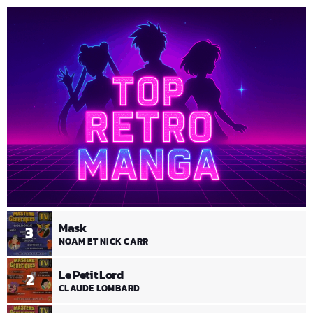
Mask
3
NOAM ET NICK CARR
Le Petit Lord
2
CLAUDE LOMBARD