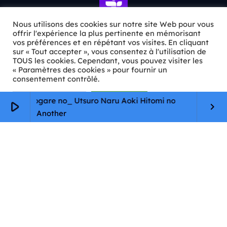
Nous utilisons des cookies sur notre site Web pour vous
offrir l'expérience la plus pertinente en mémorisant
vos préférences et en répétant vos visites. En cliquant
ℹ️ INFOS PRATIQUES
sur « Tout accepter », vous consentez à l'utilisation de
TOUS les cookies. Cependant, vous pouvez visiter les
« Paramètres des cookies » pour fournir un
✉️
Contact
consentement contrôlé.
🦊
Qui sommes-nous ?
Paramètres Cookie
Tout accepter
 no Tasogare no_ Utsuro Naru Aoki Hitomi no
play_arrow
keyboard_arrow_right
📄
Mentions légales
Another
🔒
Confidentialité
🛡️
RGPD
Copyright © 2026 Animkids. Tous droits réservés.