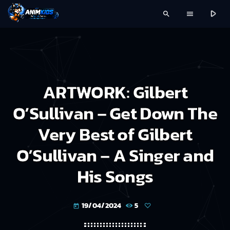
play_arrow
search
menu
ARTWORK: Gilbert
O’Sullivan – Get Down The
Very Best of Gilbert
O’Sullivan – A Singer and
His Songs
19/04/2024
5
today