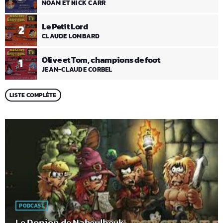
NOAM ET NICK CARR
Le Petit Lord
2
CLAUDE LOMBARD
Olive et Tom, champions de foot
1
JEAN-CLAUDE CORBEL
LISTE COMPLÈTE
PODCAST
Le Donjon de Naheulbeuk