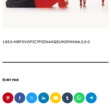
1.83.0-NRFXVOPIC7P3ZNAKQEUMZMXH6A.0.2-0
ÉCRIT PAR:
email