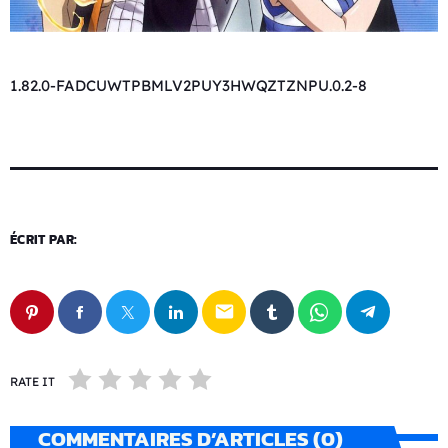
1.82.0-FADCUWTPBMLV2PUY3HWQZTZNPU.0.2-8
ÉCRIT PAR:
email
RATE IT
COMMENTAIRES D’ARTICLES (0)