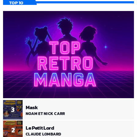
TOP 10
Mask
3
NOAM ET NICK CARR
Le Petit Lord
2
CLAUDE LOMBARD