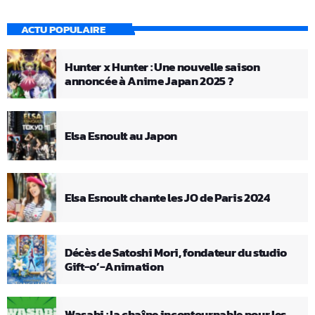
ACTU POPULAIRE
Hunter x Hunter : Une nouvelle saison
annoncée à Anime Japan 2025 ?
Elsa Esnoult au Japon
Elsa Esnoult chante les JO de Paris 2024
Décès de Satoshi Mori, fondateur du studio
Gift-o’-Animation
Wasabi : la chaîne incontournable pour les