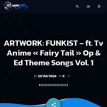
play_arrow
search
menu
ARTWORK: FUNKIST – ft. Tv
Anime « Fairy Tail » Op &
Ed Theme Songs Vol. 1
22/04/2024
6
today
share
email