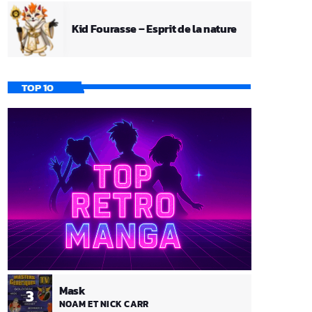
Kid Fourasse – Esprit de la nature
TOP 10
Mask
3
NOAM ET NICK CARR