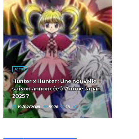
ACTUS
Hunter x Hunter : Une nouvelle
saison annoncée à Anime Japan
2025 ?
19/02/2025
5976
13
today