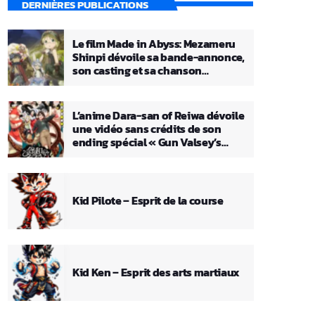
DERNIÈRES PUBLICATIONS
Le film Made in Abyss: Mezameru
Shinpi dévoile sa bande-annonce,
son casting et sa chanson
principale
L’anime Dara-san of Reiwa dévoile
une vidéo sans crédits de son
ending spécial « Gun Valsey’s
Theme »
Kid Pilote – Esprit de la course
Kid Ken – Esprit des arts martiaux