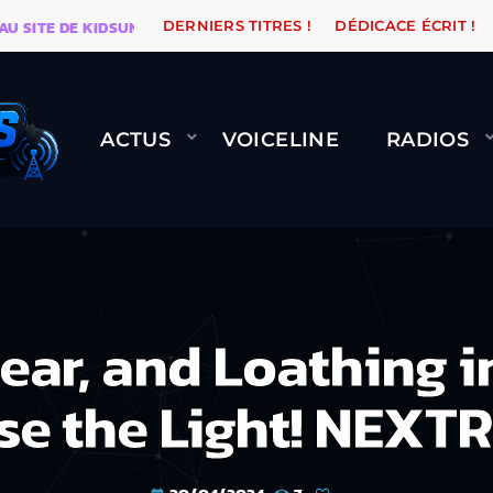
 DE KIDSUNE
WARÉTRO
ORANGE ROAD QUI PASSE, 
DERNIERS TITRES !
DÉDICACE ÉCRIT !
ACTUS
VOICELINE
RADIOS
ar, and Loathing in
se the Light! NEXT