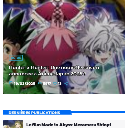
ACTUS
Hunter x Hunter : Une nouvelle saison
annoncée à Anime Japan 2025 ?
today
19/02/2025
5977
13
DERNIÈRES PUBLICATIONS
Le film Made in Abyss: Mezameru Shinpi