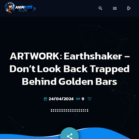
play_arrow
search
menu
ARTWORK: Earthshaker –
Don’t Look Back Trapped
Behind Golden Bars
24/04/2024
9
today
share
email