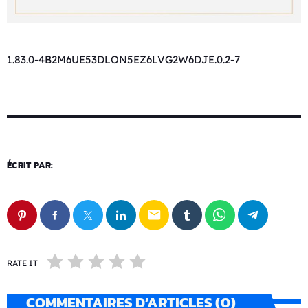
1.83.0-4B2M6UE53DLON5EZ6LVG2W6DJE.0.2-7
ÉCRIT PAR:
email
RATE IT
COMMENTAIRES D’ARTICLES (0)