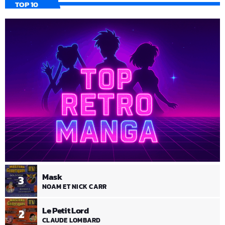
TOP 10
Mask
3
NOAM ET NICK CARR
Le Petit Lord
2
CLAUDE LOMBARD