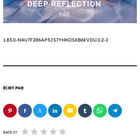
1.83.0-N4U7F2R6AP3JS7YHKOSXB6EVDU.0.2-2
ÉCRIT PAR:
email
RATE IT