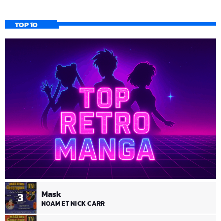
TOP 10
Mask
3
NOAM ET NICK CARR