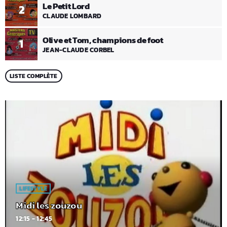
Le Petit Lord
2
CLAUDE LOMBARD
Olive et Tom, champions de foot
1
JEAN-CLAUDE CORBEL
LISTE COMPLÈTE
LIFESTYLE
Midi les zouzou
12:15 - 12:45