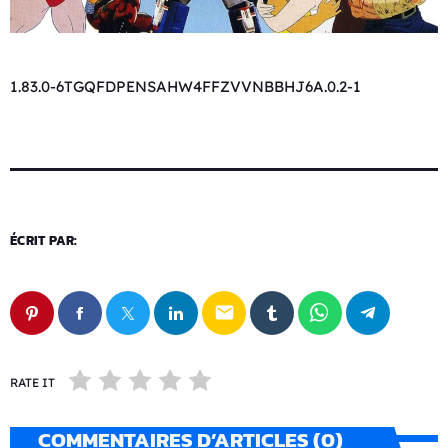
1.83.0-6TGQFDPENSAHW4FFZVVNBBHJ6A.0.2-1
ÉCRIT PAR:
email
RATE IT
COMMENTAIRES D’ARTICLES (0)