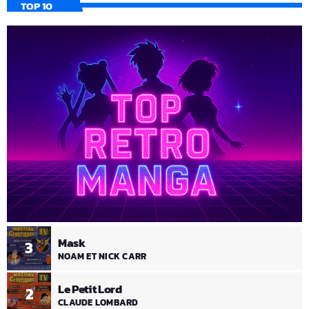
TOP 10
Mask
3
NOAM ET NICK CARR
Le Petit Lord
2
CLAUDE LOMBARD