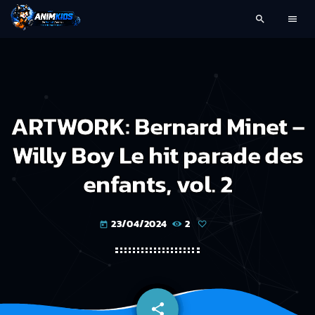
search
menu
ARTWORK: Bernard Minet –
Willy Boy Le hit parade des
enfants, vol. 2
23/04/2024
2
today
share
email