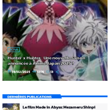
ACTUS
Hunter x Hunter : Une nouvelle saison
annoncée à Anime Japan 2025 ?
today
19/02/2025
5976
13
DERNIÈRES PUBLICATIONS
Le film Made in Abyss: Mezameru Shinpi