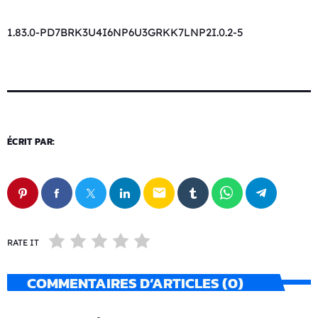
1.83.0-PD7BRK3U4I6NP6U3GRKK7LNP2I.0.2-5
ÉCRIT PAR:
email
RATE IT
COMMENTAIRES D’ARTICLES (0)