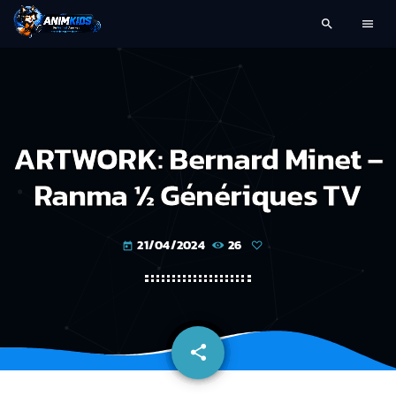
search
menu
ARTWORK: Bernard Minet –
Ranma ½ Génériques TV
21/04/2024
26
today
share
email