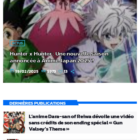
ACTUS
Hunter x Hunter : Une nouvelle saison
annoncée à Anime Japan 2025 ?
today
19/02/2025
5973
13
DERNIÈRES PUBLICATIONS
L’anime Dara-san of Reiwa dévoile une vidéo
sans crédits de son ending spécial « Gun
Valsey’s Theme »