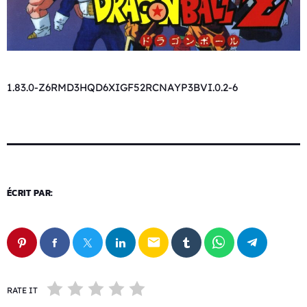
1.83.0-Z6RMD3HQD6XIGF52RCNAYP3BVI.0.2-6
ÉCRIT PAR:
email
RATE IT