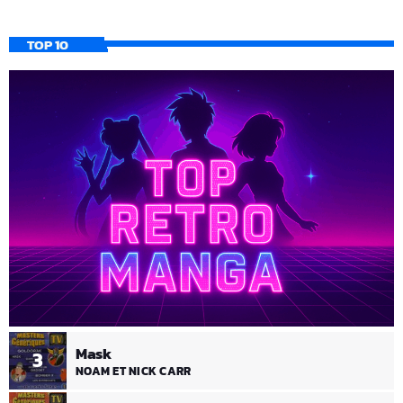
TOP 10
Mask
3
NOAM ET NICK CARR