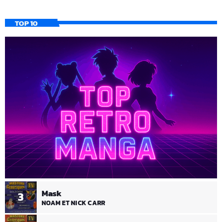
TOP 10
Mask
3
NOAM ET NICK CARR