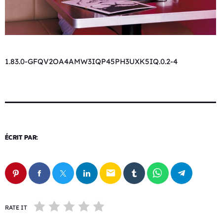
1.83.0-GFQV2OA4AMW3IQP45PH3UXK5IQ.0.2-4
ÉCRIT PAR:
email
RATE IT