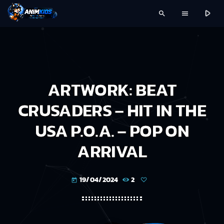
play_arrow
search
menu
ARTWORK: BEAT
CRUSADERS – HIT IN THE
USA P.O.A. – POP ON
ARRIVAL
19/04/2024
2
today