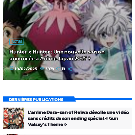
ACTUS
Hunter x Hunter : Une nouvelle saison
annoncée à Anime Japan 2025 ?
today
19/02/2025
5973
13
DERNIÈRES PUBLICATIONS
L’anime Dara-san of Reiwa dévoile une vidéo
sans crédits de son ending spécial « Gun
Valsey’s Theme »