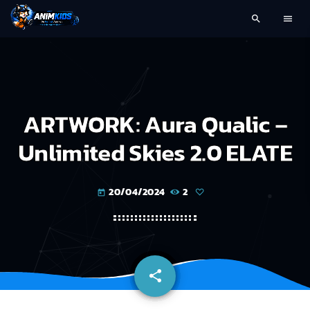
search
menu
ARTWORK: Aura Qualic –
Unlimited Skies 2.0 ELATE
20/04/2024
2
today
share
email