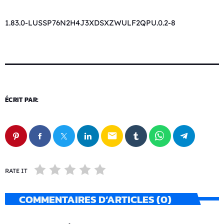
1.83.0-LUSSP76N2H4J3XDSXZWULF2QPU.0.2-8
ÉCRIT PAR:
email
RATE IT
COMMENTAIRES D’ARTICLES (0)