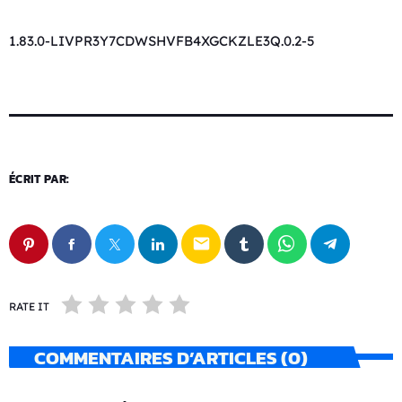
1.83.0-LIVPR3Y7CDWSHVFB4XGCKZLE3Q.0.2-5
ÉCRIT PAR:
email
RATE IT
COMMENTAIRES D’ARTICLES (0)