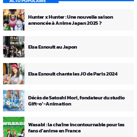
ACTU POPULAIRE
Hunter x Hunter : Une nouvelle saison
annoncée à Anime Japan 2025 ?
Elsa Esnoult au Japon
Elsa Esnoult chante les JO de Paris 2024
Décès de Satoshi Mori, fondateur du studio
Gift-o’-Animation
Wasabi : la chaîne incontournable pour les
fans d’anime en France