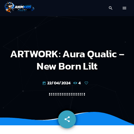
search
menu
ARTWORK: Aura Qualic –
New Born Lilt
22/04/2024
4
today
share
email