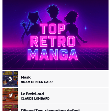
Mask
3
NOAM ET NICK CARR
Le Petit Lord
2
CLAUDE LOMBARD
Olive et Tom, champions de foot