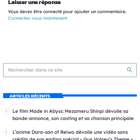
Laisser une réponse
Vous devez être connecté pour ajouter un commentaire.
Connectez-vous maintenant
search
ARTICLES RÉCENTS
Le film Made in Abyss: Mezameru Shinpi dévoile sa
bande-annonce, son casting et sa chanson principale
L’anime Dara-san of Reiwa dévoile une vidéo sans
crédits de son ending spécial « Gun Valsey’s Theme »