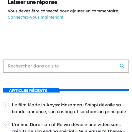
Laisser une réponse
Vous devez être connecté pour ajouter un commentaire.
Connectez-vous maintenant
search
ARTICLES RÉCENTS
Le film Made in Abyss: Mezameru Shinpi dévoile sa
bande-annonce, son casting et sa chanson principale
L’anime Dara-san of Reiwa dévoile une vidéo sans
crédits de son ending spécial « Gun Valsey’s Theme »