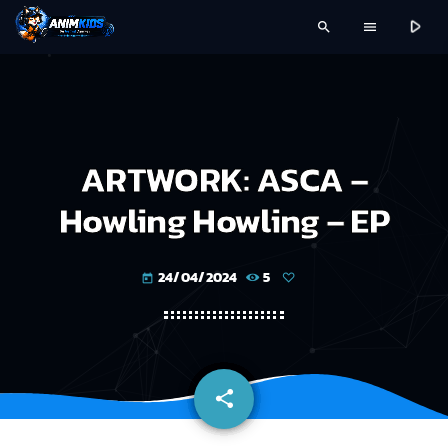
play_arrow
search
menu
ARTWORK: ASCA –
Howling Howling – EP
24/04/2024
5
today
share
email