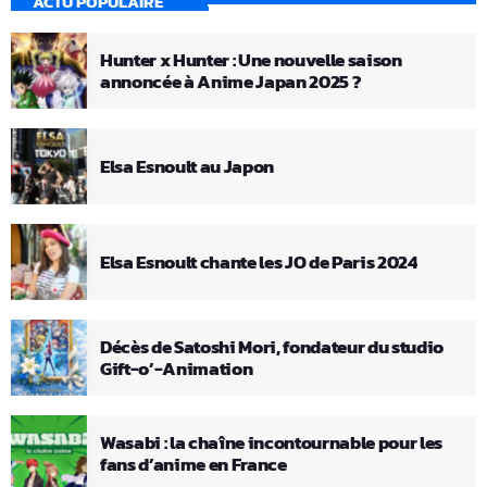
ACTU POPULAIRE
Hunter x Hunter : Une nouvelle saison
annoncée à Anime Japan 2025 ?
Elsa Esnoult au Japon
Elsa Esnoult chante les JO de Paris 2024
Décès de Satoshi Mori, fondateur du studio
Gift-o’-Animation
Wasabi : la chaîne incontournable pour les
fans d’anime en France