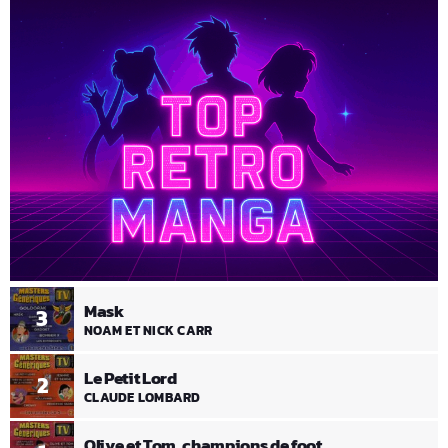
Mask
3
NOAM ET NICK CARR
Le Petit Lord
2
CLAUDE LOMBARD
Olive et Tom, champions de foot