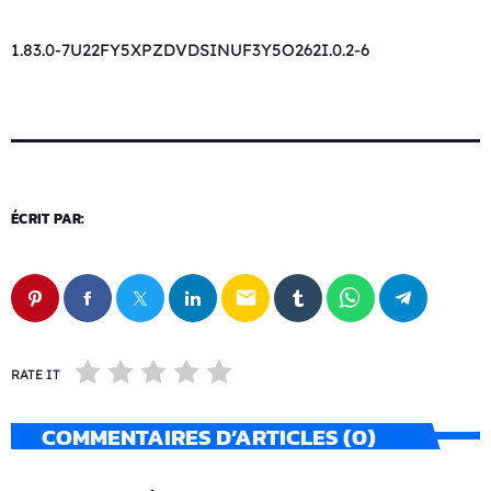
1.83.0-7U22FY5XPZDVDSINUF3Y5O262I.0.2-6
ÉCRIT PAR:
email
RATE IT
COMMENTAIRES D’ARTICLES (0)