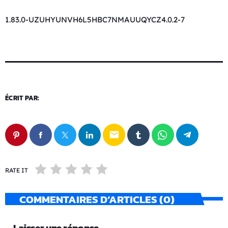
1.83.0-UZUHYUNVH6L5HBC7NMAUUQYCZ4.0.2-7
ÉCRIT PAR:
email
RATE IT
COMMENTAIRES D’ARTICLES (0)
Laisser une réponse