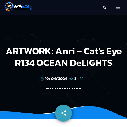
search
menu
ARTWORK: Anri – Cat’s Eye
R134 OCEAN DeLIGHTS
19/04/2024
2
today
share
email