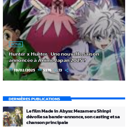
ACTUS
Hunter x Hunter : Une nouvelle saison
annoncée à Anime Japan 2025 ?
today
19/02/2025
5976
13
DERNIÈRES PUBLICATIONS
Le film Made in Abyss: Mezameru Shinpi
dévoile sa bande-annonce, son casting et sa
chanson principale