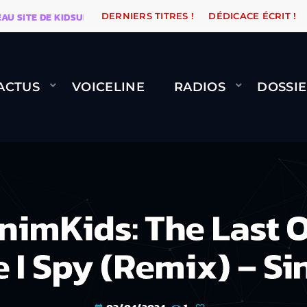
E DE KIDSUNE
WARÉTRO
ORANGE ROAD QUI PASSE,
DERNIERS TITRES !
DÉDICACE ÉCRIT !
ACTUS
VOICELINE
RADIOS
DOSSIE
mKids: The Last O
 I Spy (Remix) – Si