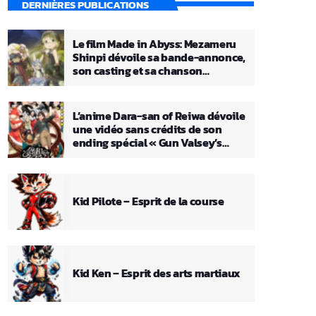
DERNIÈRES PUBLICATIONS
Le film Made in Abyss: Mezameru
Shinpi dévoile sa bande-annonce,
son casting et sa chanson
principale
L’anime Dara-san of Reiwa dévoile
une vidéo sans crédits de son
ending spécial « Gun Valsey’s
Theme »
Kid Pilote – Esprit de la course
Kid Ken – Esprit des arts martiaux