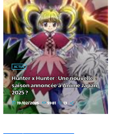
ACTUS
Hunter x Hunter : Une nouvelle
saison annoncée à Anime Japan
2025 ?
19/02/2025
5981
13
today