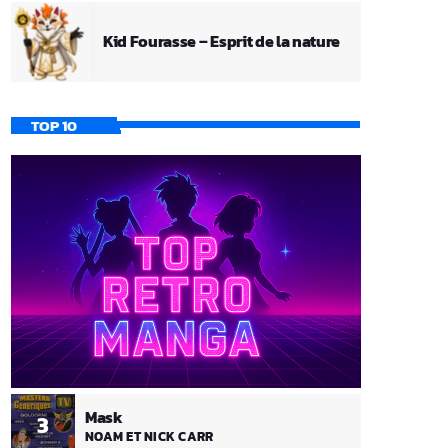
Kid Fourasse – Esprit de la nature
TOP 10
Mask
3
NOAM ET NICK CARR