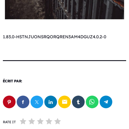
1.83.0-HSTNJUONSRQORQREN3AM4DGUZ4.0.2-0
ÉCRIT PAR:
email
RATE IT