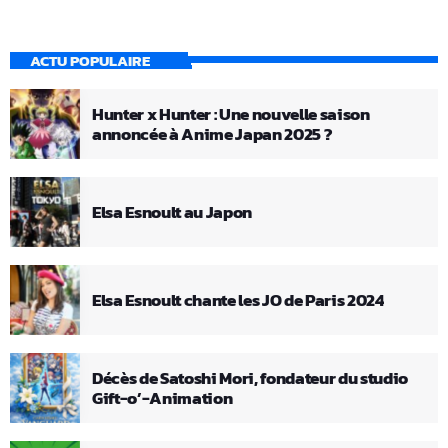
ACTU POPULAIRE
Hunter x Hunter : Une nouvelle saison
annoncée à Anime Japan 2025 ?
Elsa Esnoult au Japon
Elsa Esnoult chante les JO de Paris 2024
Décès de Satoshi Mori, fondateur du studio
Gift-o’-Animation