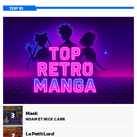
TOP 10
Mask
3
NOAM ET NICK CARR
Le Petit Lord
2