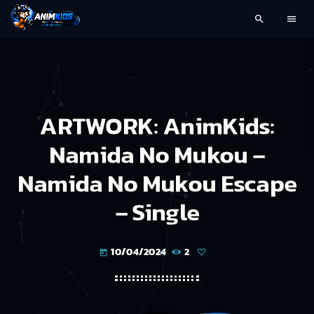
search
menu
ARTWORK: AnimKids:
Namida No Mukou –
Namida No Mukou Escape
– Single
10/04/2024
2
today