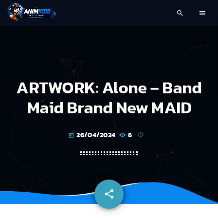
search
menu
ARTWORK: Alone – Band
Maid Brand New MAID
26/04/2024
6
today
share
email