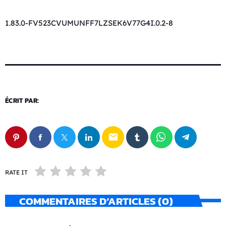
1.83.0-FV523CVUMUNFF7LZSEK6V77G4I.0.2-8
ÉCRIT PAR:
email
RATE IT
COMMENTAIRES D’ARTICLES (0)