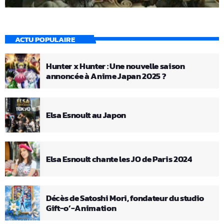
ACTU POPULAIRE
Hunter x Hunter : Une nouvelle saison
annoncée à Anime Japan 2025 ?
Elsa Esnoult au Japon
Elsa Esnoult chante les JO de Paris 2024
Décès de Satoshi Mori, fondateur du studio
Gift-o’-Animation