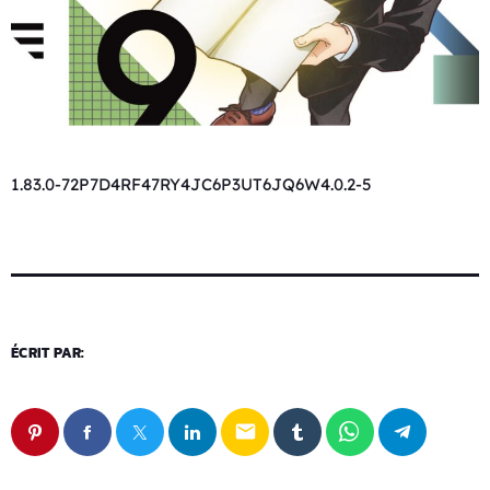
1.83.0-72P7D4RF47RY4JC6P3UT6JQ6W4.0.2-5
ÉCRIT PAR:
email