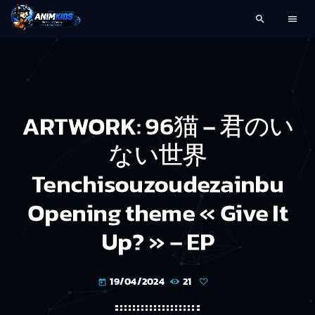
search
menu
ARTWORK: 96猫 – 君のい
ない世界
Tenchisouzoudezainbu
Opening theme « Give It
Up? » – EP
19/04/2024
21
today