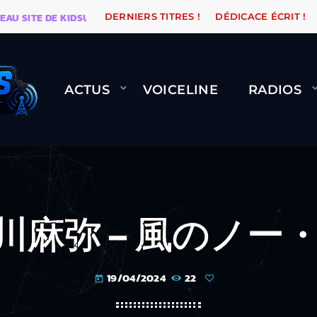
TE DE KIDSUNE
WARÉTRO
ORANGE ROAD QUI PASSE,
DERNIERS TITRES !
DÉDICACE ÉCRIT !
ACTUS
VOICELINE
RADIOS
 鮎川麻弥 – 風のノー・
19/04/2024
22
today