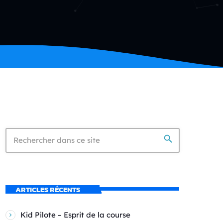
search
ARTICLES RÉCENTS
Kid Pilote – Esprit de la course