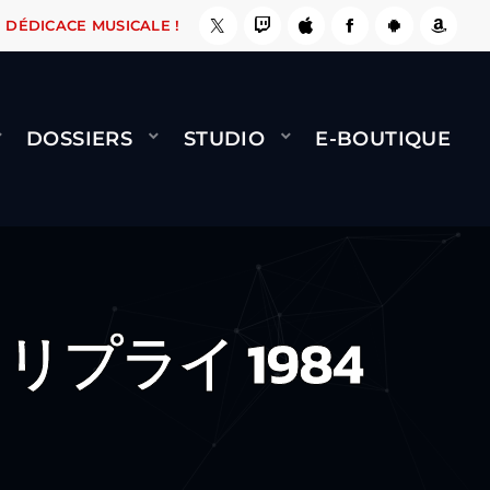
 ÇA LE FAIT !
NAMI
BERNARD MINET - FLY (
DÉDICACE MUSICALE !
DOSSIERS
STUDIO
E-BOUTIQUE
リプライ 1984