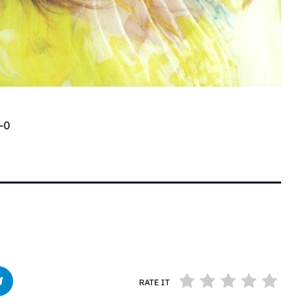
-0
RATE IT