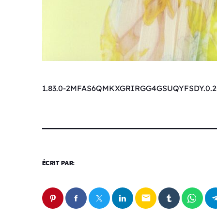
1.83.0-2MFAS6QMKXGRIRGG4GSUQYFSDY.0.2
ÉCRIT PAR:
email