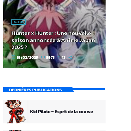
ACTUS
Hunter x Hunter : Une nouvelle
saison annoncée à Anime Japan
2025 ?
19/02/2025
5973
13
today
DERNIÈRES PUBLICATIONS
Kid Pilote – Esprit de la course